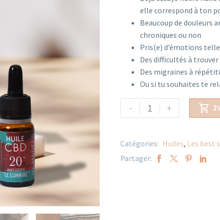
elle correspond à ton p
Beaucoup de douleurs ar
chroniques ou non
Pris(e) d’émotions telles
Des difficultés à trouve
Des migraines à répétit
Ou si tu souhaites te r
-
+

J
Catégories:
Huiles
,
Les best s
Partager: