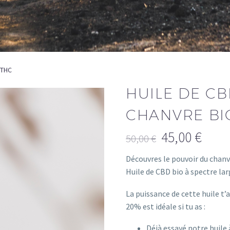
 THC
HUILE DE CB
CHANVRE BI
45,00
€
50,00
€
Découvres le pouvoir du chanvr
Huile de CBD bio à spectre la
La puissance de cette huile t
20% est idéale si tu as :
Déjà essayé notre huile