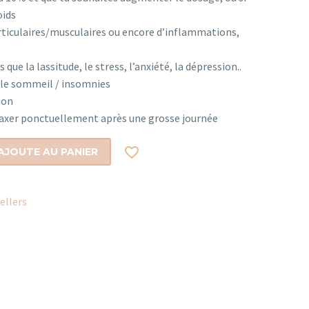
oids
ticulaires/musculaires ou encore d’inflammations,
 que la lassitude, le stress, l’anxiété, la dépression..
r le sommeil / insomnies
ion
elaxer ponctuellement après une grosse journée

'AJOUTE AU PANIER
ellers