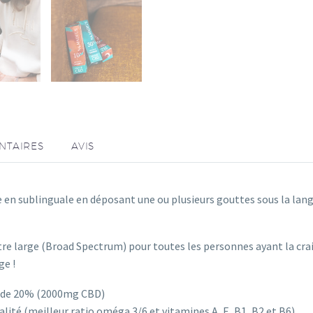
NTAIRES
AVIS
en sublinguale en déposant une ou plusieurs gouttes sous la lang
pectre large (Broad Spectrum) pour toutes les personnes ayant la c
ge !
D de 20% (2000mg CBD)
alité (meilleur ratio oméga 3/6 et vitamines A, E, B1, B2 et B6)