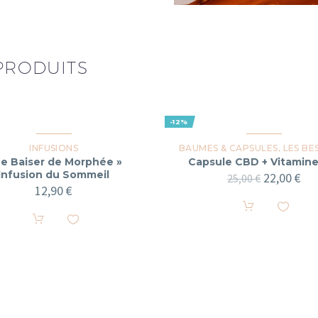
PRODUITS
-12%
INFUSIONS
BAUMES & CAPSULES
,
LES BEST 
Le Baiser de Morphée »
Capsule CBD + Vitamine
Infusion du Sommeil
22,00
€
25,00
€
12,90
€

