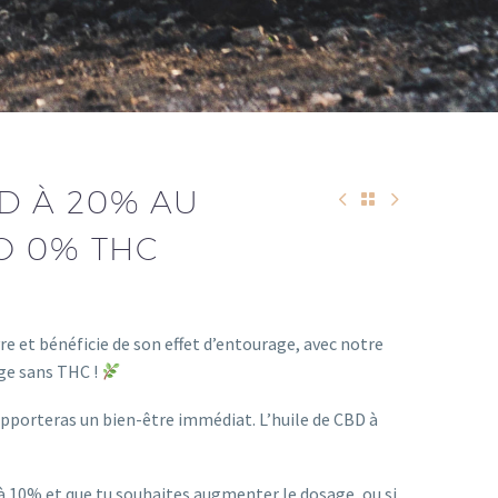
D À 20% AU
O 0% THC
e et bénéficie de son effet d’entourage, avec notre
rge sans THC !
’apporteras un bien-être immédiat. L’huile de CBD à
 à 10% et que tu souhaites augmenter le dosage, ou si