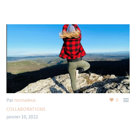

Par
nomadeus
0
COLLABORATIONS
janvier 10, 2022