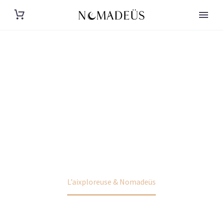
L'AIXPLOREUSE
ET
NOMADEÜS
L’Aixploreuse et Nomdeüs
Accueil
COLLABORATIONS
L’aixploreuse & Nomadeüs