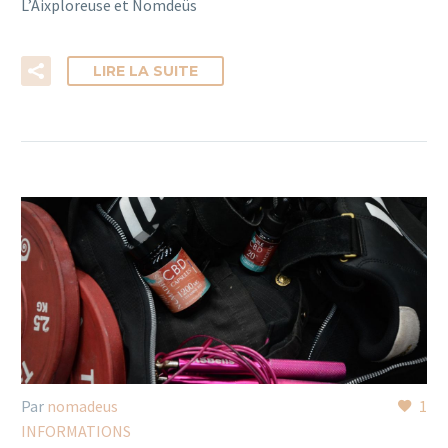
L’Aixploreuse et Nomdeüs
LIRE LA SUITE
Par
nomadeus
1
INFORMATIONS